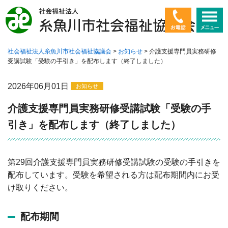
社会福祉法人糸魚川市社会福祉協議会
>
お知らせ
>
介護支援専門員実務研修
ホーム
受講試験「受験の手引き」を配布します（終了しました）
社会福祉協議会とは
2026年06月01日
お知らせ
高齢者に関すること
介護支援専門員実務研修受講試験「受験の手
引き」を配布します（終了しました）
障害者に関すること
子ども・若者に関すること
第29回介護支援専門員実務研修受講試験の受験の手引きを
配布しています。受験を希望される方は配布期間内にお受
暮らしに関すること
け取りください。
ボランティア
配布期間