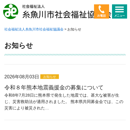
社会福祉法人糸魚川市社会福祉協議会
>
お知らせ
ホーム
お知らせ
社会福祉協議会とは
高齢者に関すること
障害者に関すること
2026年08月03日
お知らせ
令和８年熊本地震義援金の募集について
子ども・若者に関すること
令和8年7月28日に熊本県で発生した地震では、甚大な被害が生
じ、災害救助法が適用されました。 熊本県共同募金会では、この
暮らしに関すること
災害により被災された…
ボランティア