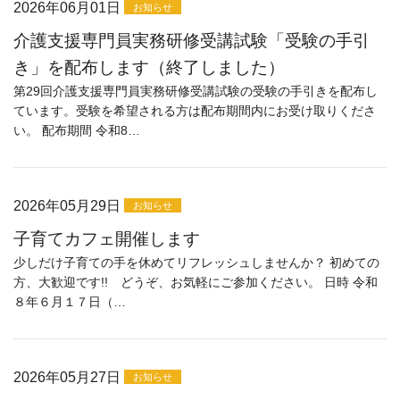
ビーチホールまがたま
2026年06月01日
お知らせ
介護支援専門員実務研修受講試験「受験の手引
介護センターにじ
き」を配布します（終了しました）
第29回介護支援専門員実務研修受講試験の受験の手引きを配布し
お知らせ
ています。受験を希望される方は配布期間内にお受け取りくださ
い。 配布期間 令和8…
お問い合わせ
サイトマップ
2026年05月29日
お知らせ
子育てカフェ開催します
少しだけ子育ての手を休めてリフレッシュしませんか？ 初めての
方、大歓迎です!! どうぞ、お気軽にご参加ください。 日時 令和
８年６月１７日（…
2026年05月27日
お知らせ