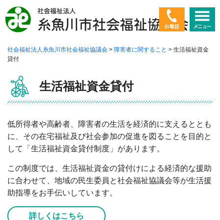
社会福祉法人糸魚川市社会福祉協議会
>
障害者に関すること
>
生活福祉資金
ホーム
貸付
社会福祉協議会とは
生活福祉資金貸付
高齢者に関すること
低所得者や高齢者、障害者の生活を経済的に支えるととも
障害者に関すること
に、その在宅福祉及び社会参加の促進を図ることを目的と
して「生活福祉資金貸付制度」があります。
子ども・若者に関すること
この制度では、生活福祉資金の貸付けによる経済的な援助
暮らしに関すること
に合わせて、地域の民生委員と社会福祉協議会等が生活援
助指導をお手伝いしています。
ボランティア
詳しくはこちら