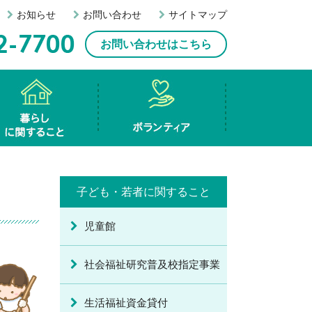
お知らせ
お問い合わせ
サイトマップ
お問い合わせはこちら
も・若者に関すること
暮らしに関すること
ボランティア
種相談事業
祉機材等貸出事業
活福祉資金貸付
ボランティアセンター
ボランティア連絡協議会
子ども・若者に関すること
児童館
社会福祉研究普及校指定事業
生活福祉資金貸付