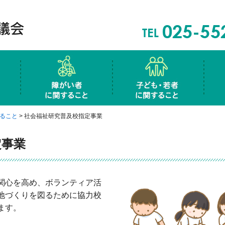
は
高齢者に関すること
障害者に関すること
子ど
きサロン
ク事業
権利擁護事業
生活福祉資金貸付
児童館
社会福祉研究普及校指定事業
生活福祉資金貸付
各
福
生
ること
>
社会福祉研究普及校指定事業
定事業
関心を高め、ボランティア活
地づくりを図るために協力校
ます。