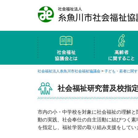
社会福祉協議会と
概要
地区社協・支部社協
社会福祉協議会の財源
社会福祉協議会の案内図
ふれあい･いきい
小地域ネットワー
権利擁護事業
老人クラブ連合会
生活福祉資金貸付
介護センターにじ
社会福祉法人糸魚川市社会福祉協議会
>
子ども・若者に関す
社会福祉研究普及校指
市内の小・中学校を対象に社会福祉の理解と
動の実践、社会奉仕の自主活動に結びつく素
を指定し、福祉学習の取り組み支援をしてい