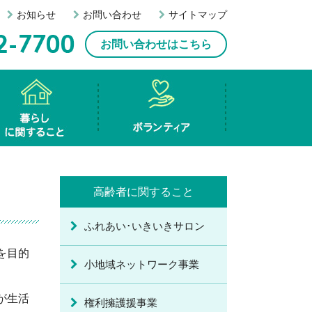
お知らせ
お問い合わせ
サイトマップ
お問い合わせはこちら
も・若者に関すること
暮らしに関すること
ボランティア
種相談事業
祉機材等貸出事業
活福祉資金貸付
ボランティアセンター
ボランティア連絡協議会
高齢者に関すること
ふれあい･いきいきサロン
を目的
小地域ネットワーク事業
が生活
権利擁護援事業