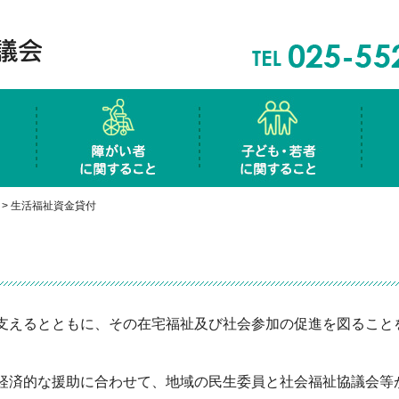
は
高齢者に関すること
障害者に関すること
子ど
きサロン
ク事業
権利擁護事業
生活福祉資金貸付
児童館
社会福祉研究普及校指定事業
生活福祉資金貸付
各
福
生
>
生活福祉資金貸付
支えるとともに、その在宅福祉及び社会参加の促進を図ること
。
経済的な援助に合わせて、地域の民生委員と社会福祉協議会等