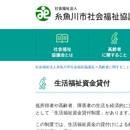
社会福祉協議会と
概要
地区社協・支部社協
社会福祉協議会の財源
社会福祉協議会の案内図
ふれあい･いきい
小地域ネットワー
権利擁護事業
老人クラブ連合会
生活福祉資金貸付
介護センターにじ
社会福祉法人糸魚川市社会福祉協議会
>
高齢者に関すること
生活福祉資金貸付
低所得者や高齢者、障害者の生活を経済的に
として「生活福祉資金貸付制度」があります
この制度では、生活福祉資金の貸付けによる