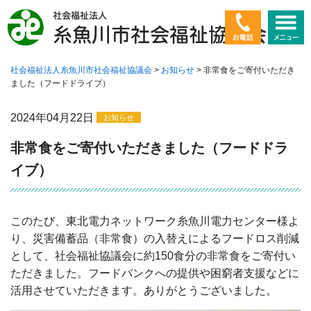
社会福祉法人糸魚川市社会福祉協議会
>
お知らせ
>
非常食をご寄付いただき
ホーム
ました（フードドライブ）
社会福祉協議会とは
2024年04月22日
お知らせ
高齢者に関すること
非常食をご寄付いただきました（フードドラ
イブ）
障害者に関すること
子ども・若者に関すること
このたび、東北電力ネットワーク糸魚川電力センター様よ
り、災害備蓄品（非常食）の入替えによるフードロス削減
暮らしに関すること
として、社会福祉協議会に約150食分の非常食をご寄付い
ただきました。フードバンクへの提供や困窮者支援などに
ボランティア
活用させていただきます。ありがとうございました。