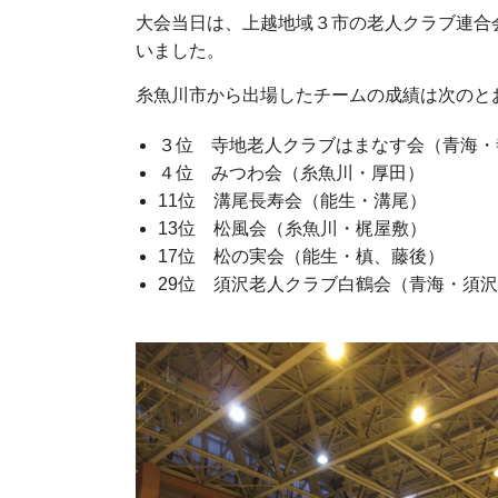
大会当日は、上越地域３市の老人クラブ連合
いました。
糸魚川市から出場したチームの成績は次のと
３位 寺地老人クラブはまなす会（青海
４位 みつわ会（糸魚川・厚田）
11位 溝尾長寿会（能生・溝尾）
13位 松風会（糸魚川・梶屋敷）
17位 松の実会（能生・槙、藤後）
29位 須沢老人クラブ白鶴会（青海・須