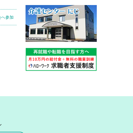
会へ参加
ル