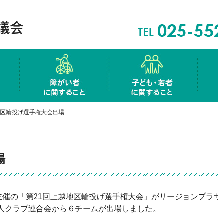
は
高齢者に関すること
障害者に関すること
子ど
きサロン
ク事業
権利擁護事業
生活福祉資金貸付
児童館
社会福祉研究普及校指定事業
生活福祉資金貸付
各
福
生
区輪投げ選手権大会出場
場
主催の「第21回上越地区輪投げ選手権大会」がリージョンプラ
人クラブ連合会から６チームが出場しました。