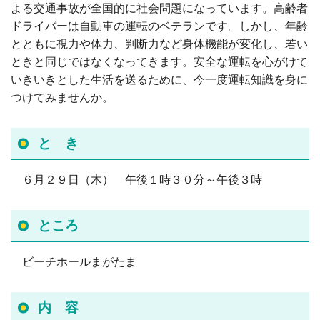
ビーチホールまがたま
よる交通事故が全国的に社会問題になっています。高齢者
ドライバーは自動車の運転のベテランです。しかし、年齢
介護センターにじ
とともに視力や体力、判断力など身体機能が変化し、若い
ときと同じではなくなってきます。安全な運転を心がけて
お知らせ
いきいきとした生活を送るために、今一度運転知識を身に
つけてみませんか。
お問い合わせ
と き
サイトマップ
６月２９日（木） 午後１時３０分～午後３時
ところ
ビーチホールまがたま
内 容