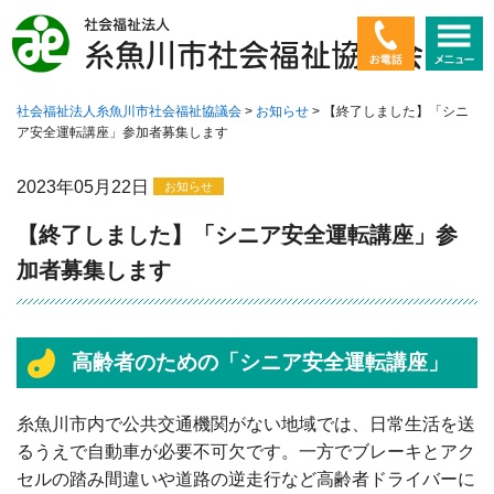
社会福祉法人糸魚川市社会福祉協議会
>
お知らせ
>
【終了しました】「シニ
ホーム
ア安全運転講座」参加者募集します
社会福祉協議会とは
2023年05月22日
お知らせ
高齢者に関すること
【終了しました】「シニア安全運転講座」参
加者募集します
障害者に関すること
子ども・若者に関すること
高齢者のための「シニア安全運転講座」
暮らしに関すること
糸魚川市内で公共交通機関がない地域では、日常生活を送
ボランティア
るうえで自動車が必要不可欠です。一方でブレーキとアク
セルの踏み間違いや道路の逆走行など高齢者ドライバーに