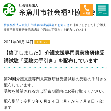
社会福祉法人糸魚川市社会福祉協議会
>
お知らせ
>
【終了しました】 介護支
ホーム
援専門員実務研修受講試験「受験の手引き」を配布しています
社会福祉協議会とは
2021年06月14日
お知らせ
高齢者に関すること
【終了しました】 介護支援専門員実務研修受
講試験「受験の手引き」を配布しています
障害者に関すること
子ども・若者に関すること
第24回介護支援専門員実務研修受講試験の受験の手引きを
配布しています。
暮らしに関すること
受験を希望される方は配布期間内にお受け取りください。
ボランティア
配布期間：令和３年６月１４日（月）から７月９日（金）
まで