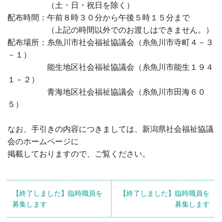
ビーチホールまがたま
（土・日・祝日を除く）
配布時間：午前８時３０分から午後５時１５分まで
介護センターにじ
（上記の時間以外でのお渡しはできません。）
配布場所：糸魚川市社会福祉協議会（糸魚川市寺町４－３
お知らせ
－１）
能生地区社会福祉協議会（糸魚川市能生１９４
お問い合わせ
１－２）
青海地区社会福祉協議会（糸魚川市田海６０
サイトマップ
５）
なお、手引きの内容につきましては、新潟県社会福祉協議
会のホームページに
掲載しておりますので、ご覧ください。
【終了しました】臨時職員を
【終了しました】臨時職員を
募集します
募集します